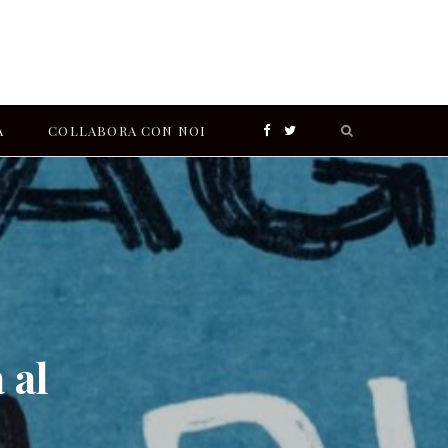
Search
A
COLLABORA CON NOI
F
T
for:
a
w
I
c
i
n
e
t
s
b
t
t
 al
o
e
a
o
r
g