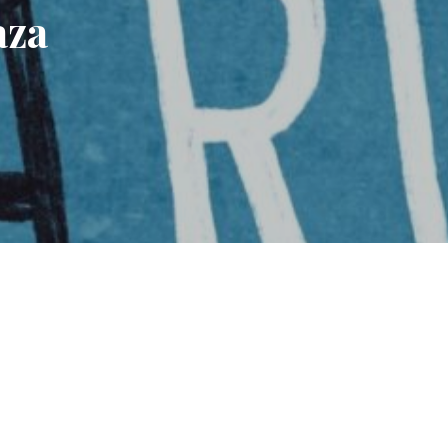
aza
k
r
a
m