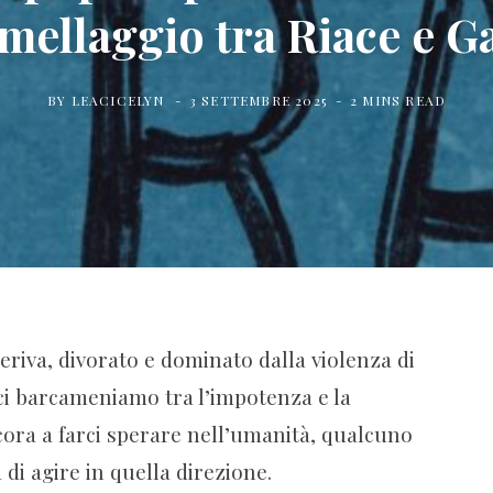
mellaggio tra Riace e G
BY
LEACICELYN
3 SETTEMBRE 2025
2 MINS READ
eriva, divorato e dominato dalla violenza di
ci barcameniamo tra l’impotenza e la
ora a farci sperare nell’umanità, qualcuno
 di agire in quella direzione.