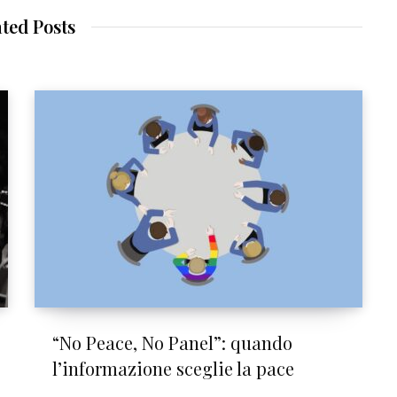
i
t
ated Posts
e
“No Peace, No Panel”: quando
l’informazione sceglie la pace