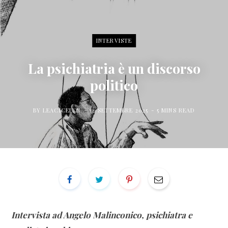
for:
a
w
n
c
i
s
INTERVISTE
e
t
t
La psichiatria è un discorso
politico
b
t
a
BY
LEACICELYN
12 SETTEMBRE 2025
5 MINS READ
o
e
g
o
r
r
k
a
m
Intervista ad Angelo Malinconico, psichiatra e