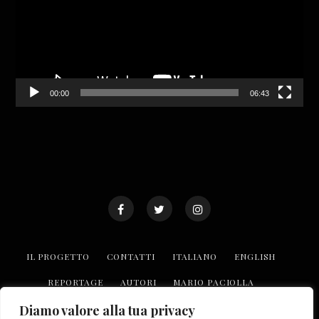
00:00
06:43
IL PROGETTO
CONTATTI
ITALIANO
ENGLISH
REPORTAGE
AUTORI
MARIO PACIOLLA
TROVA LE REALTÀ O.P.I
COLLABORA CON NOI
Diamo valore alla tua privacy