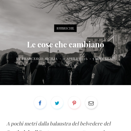
for:
a
w
n
c
i
s
RUBRICHE
e
t
t
Le cose che cambiano
b
t
a
BY
FRANCESCO SICILIA
9 APRILE 2026
5 MINS READ
o
e
g
o
r
r
k
a
m
A pochi metri dalla balaustra del belvedere del