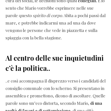
cura dei social, le decisioni sono quasi
collegiali.
E io
sento che Mario vorrebbe esprimere nelle sue
parole questo
spirito di corpo
. Abita a pochi passi dal
mare, e potrebbe indicarmi una ad una da dove
vengono le persone che vede in piazzetta e sulla
spiaggia con la bella stagione.
Al centro delle sue inquietudini
c’è la politica..
..e così accompagna il disprezzo verso i candidati del
consiglio comunale con lo scherno. Si presentano in
assemblea e promettono, dicono di ascoltare. Quelle
parole sono un’eco distorta, secondo Mario,
di una
realtà di favori e di sottomissione
, di una città