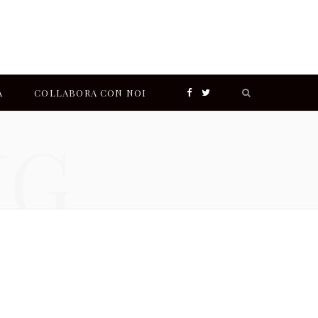
Search
A
COLLABORA CON NOI
F
T
for:
NG
a
w
I
c
i
n
e
t
s
b
t
t
o
e
a
o
r
g