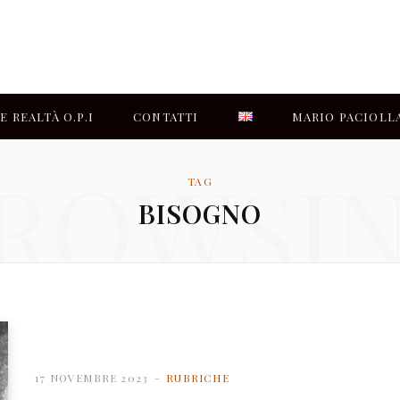
E REALTÀ O.P.I
CONTATTI
MARIO PACIOLL
ROWSI
CHI SIAMO
TAG
BISOGNO
17 NOVEMBRE 2023
RUBRICHE