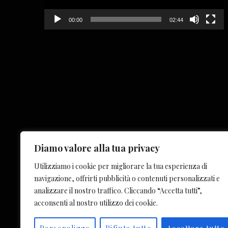
00:00
02:44
Diamo valore alla tua privacy
IL PROGETTO
CONTATTI
ITALI
Utilizziamo i cookie per migliorare la tua esperienza di
navigazione, offrirti pubblicità o contenuti personalizzati e
analizzare il nostro traffico. Cliccando “Accetta tutti”,
acconsenti al nostro utilizzo dei cookie.
© COPYRIGHT 2023 OF PUBLIC INTEREST