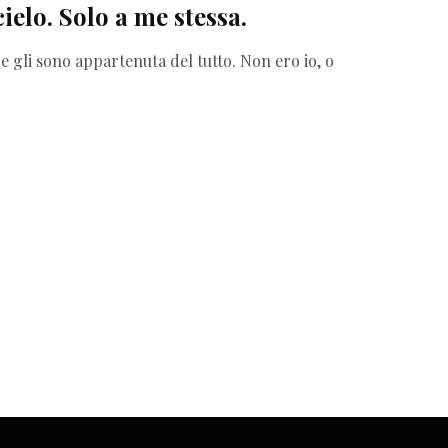
ielo. Solo a me stessa.
k
r
 gli sono appartenuta del tutto. Non ero io, o
a
m