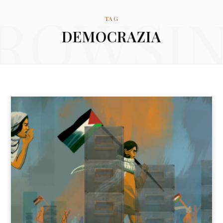
for:
ROWSI
a
w
n
TAG
DEMOCRAZIA
c
i
s
e
t
t
b
t
a
o
e
g
o
r
r
k
a
m