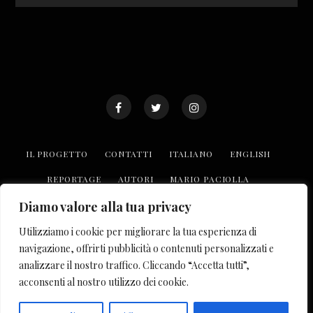
IL PROGETTO
CONTATTI
ITALIANO
ENGLISH
REPORTAGE
AUTORI
MARIO PACIOLLA
TROVA LE REALTÀ O.P.I
COLLABORA CON NOI
Diamo valore alla tua privacy
Utilizziamo i cookie per migliorare la tua esperienza di
© COPYRIGHT 2023 OF PUBLIC INTEREST. TUTTI I DIRITTI
navigazione, offrirti pubblicità o contenuti personalizzati e
RISERVATI. ISCRIZIONE AL REGISTRO DELLA STAMPA
analizzare il nostro traffico. Cliccando “Accetta tutti”,
PRESSO IL TRIBUNALE DI NAPOLI
acconsenti al nostro utilizzo dei cookie.