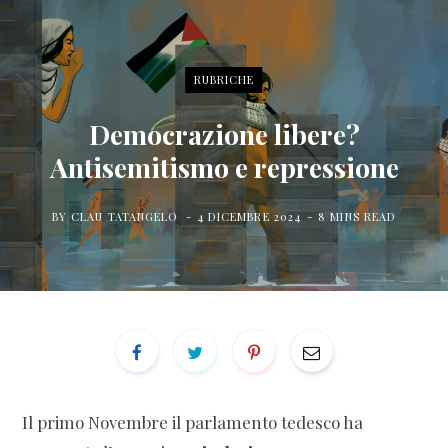
for:
a
w
n
c
i
s
RUBRICHE
e
t
t
Democrazione libere?
Antisemitismo e repressione
b
t
a
BY
CLAU TATANGELO
4 DICEMBRE 2024
8 MINS READ
o
e
g
o
r
r
k
a
m
Il primo Novembre il parlamento tedesco ha