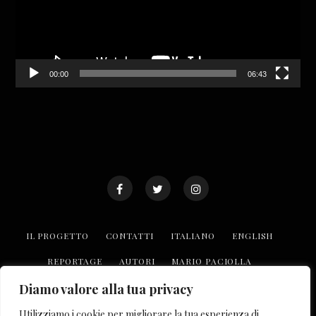
00:00
06:43
IL PROGETTO
CONTATTI
ITALIANO
ENGLISH
REPORTAGE
AUTORI
MARIO PACIOLLA
Diamo valore alla tua privacy
TROVA LE REALTÀ O.P.I
COLLABORA CON NOI
Utilizziamo i cookie per migliorare la tua esperienza di