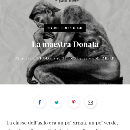
for:
a
w
n
c
i
s
STORIE SENZA NOME
e
t
t
La maestra Donata
b
t
a
BY
ALESSIA THOMAS
19 OTTOBRE 2023
6 MINS READ
o
e
g
o
r
r
k
a
m
La classe dell’asilo era un po’ grigia, un po’ verde,