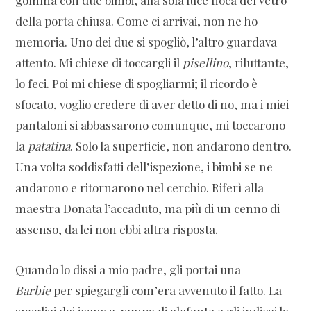
gomma con due bimbi, alla sola luce fioca del vetro
della porta chiusa. Come ci arrivai, non ne ho
memoria. Uno dei due si spogliò, l’altro guardava
attento. Mi chiese di toccargli il
pisellino
, riluttante,
lo feci. Poi mi chiese di spogliarmi; il ricordo è
sfocato, voglio credere di aver detto di no, ma i miei
pantaloni si abbassarono comunque, mi toccarono
la
patatina
. Solo la superficie, non andarono dentro.
Una volta soddisfatti dell’ispezione, i bimbi se ne
andarono e ritornarono nel cerchio. Riferì alla
maestra Donata l’accaduto, ma più di un cenno di
assenso, da lei non ebbi altra risposta.
Quando lo dissi a mio padre, gli portai una
Barbie
per spiegargli com’era avvenuto il fatto. La