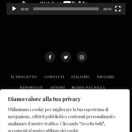
00:00
06:43
IL PROGETTO
CONTATTI
ITALIANO
ENGLISH
REPORTAGE
AUTORI
MARIO PACIOLLA
TROVA LE REALTÀ O.P.I
COLLABORA CON NOI
Diamo valore alla tua privacy
Utilizziamo i cookie per migliorare la tua esperienza di
© COPYRIGHT 2023 OF PUBLIC INTEREST. TUTTI I DIRITTI
navigazione, offrirti pubblicità o contenuti personalizzati e
RISERVATI. ISCRIZIONE AL REGISTRO DELLA STAMPA
analizzare il nostro traffico. Cliccando “Accetta tutti”,
PRESSO IL TRIBUNALE DI NAPOLI
acconsenti al nostro utilizzo dei cookie.