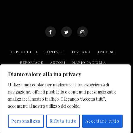
IL PROGETTO
CONTATTI
ITALIANO
ENGLISH
REPORTAGE
AUTORI
MARIO PACIOLLA
TROVA LE REALTÀ O.P.I
COLLABORA CON NOI
Diamo valore alla tua privacy
Utilizziamo i cookie per migliorare la tua esperienza di
© COPYRIGHT 2023 OF PUBLIC INTEREST. TUTTI I DIRITTI
navigazione, offrirti pubblicità o contenuti personalizzati e
RISERVATI. ISCRIZIONE AL REGISTRO DELLA STAMPA
analizzare il nostro traffico. Cliccando “Accetta tutti”,
PRESSO IL TRIBUNALE DI NAPOLI
acconsenti al nostro utilizzo dei cookie.
Personalizza
Rifiuta tutto
Accettare tutto
TOP