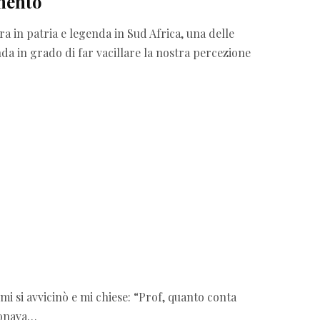
imento
k
a in patria e legenda in Sud Africa, una delle
r
da in grado di far vacillare la nostra percezione
a
m
 mi si avvicinò e mi chiese: “Prof, quanto conta
uonava…