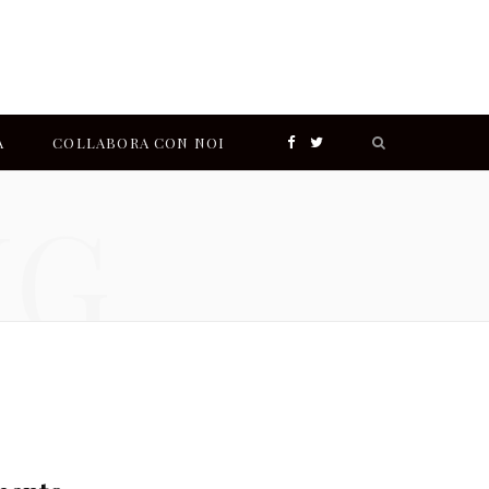
Search
A
COLLABORA CON NOI
F
T
for:
NG
a
w
I
c
i
n
e
t
s
b
t
t
o
e
a
o
r
g