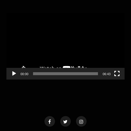
Video
Player
00:00
06:43