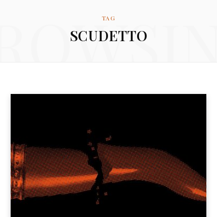
for:
ROWSI
a
w
n
TAG
SCUDETTO
c
i
s
e
t
t
b
t
a
o
e
g
o
r
r
k
a
m