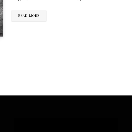
READ MORE
Video
Player