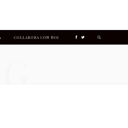
Search
A
COLLABORA CON NOI
F
T
for:
NG
a
w
I
c
i
n
e
t
s
b
t
t
o
e
a
o
r
g