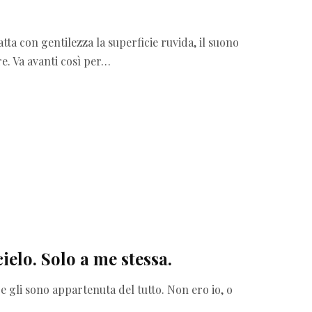
k
r
atta con gentilezza la superficie ruvida, il suono
e. Va avanti così per…
a
m
ielo. Solo a me stessa.
 gli sono appartenuta del tutto. Non ero io, o