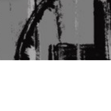
k
r
a
m