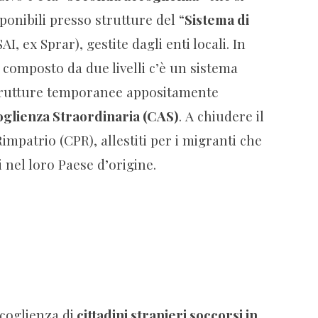
isponibili presso strutture del “
Sistema di
SAI, ex Sprar), gestite dagli enti locali. In
e composto da due livelli c’è un sistema
trutture temporanee appositamente
oglienza Straordinaria (CAS)
. A chiudere il
Rimpatrio (CPR), allestiti per i migranti che
i nel loro Paese d’origine.
ccoglienza di
cittadini stranieri soccorsi in