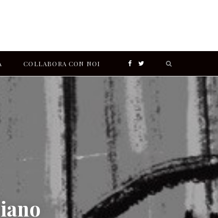
Search
A
COLLABORA CON NOI
F
T
for:
a
w
I
c
i
n
e
t
s
b
t
t
o
e
a
liano
o
r
g