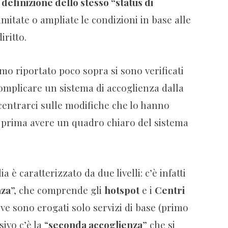
a
definizione dello stesso “status di
itate o ampliate le condizioni in base alle
iritto.
o riportato poco sopra si sono verificati
omplicare un sistema di accoglienza dalla
entrarci sulle modifiche che lo hanno
 prima avere un quadro chiaro del sistema
ia è caratterizzato da due livelli: c’è infatti
nza
”, che comprende gli
hotspot
e i
Centri
ve sono erogati solo servizi di base (primo
sivo c’è la “
seconda accoglienza
” che si